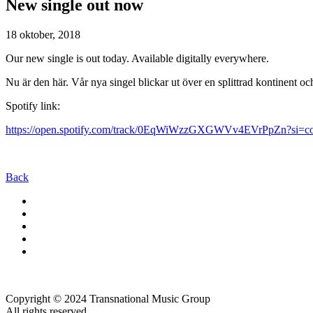
New single out now
18 oktober, 2018
Our new single is out today. Available digitally everywhere.
Nu är den här. Vår nya singel blickar ut över en splittrad kontinent oc
Spotify link:
https://open.spotify.com/track/0EqWiWzzGXGWVv4EVrPpZn?s
Back
Copyright © 2024 Transnational Music Group
All rights reserved