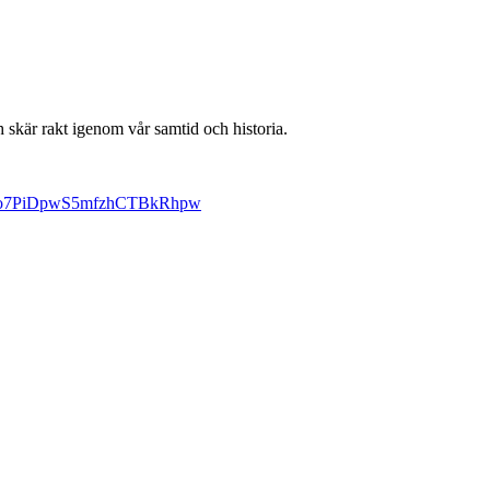
h skär rakt igenom vår samtid och historia.
i=co7PiDpwS5mfzhCTBkRhpw