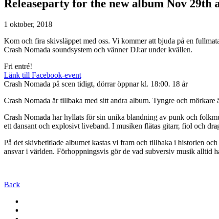
Releaseparty for the new album Nov 29th 
1 oktober, 2018
Kom och fira skivsläppet med oss. Vi kommer att bjuda på en fullmata
Crash Nomada soundsystem och vänner DJ:ar under kvällen.
Fri entré!
Länk till Facebook-event
Crash Nomada på scen tidigt, dörrar öppnar kl. 18:00. 18 år
Crash Nomada är tillbaka med sitt andra album. Tyngre och mörkare än
Crash Nomada har hyllats för sin unika blandning av punk och folkmusi
ett dansant och explosivt liveband. I musiken flätas gitarr, fiol oc
På det skivbetitlade albumet kastas vi fram och tillbaka i historien oc
ansvar i världen. Förhoppningsvis gör de vad subversiv musik alltid har
Back