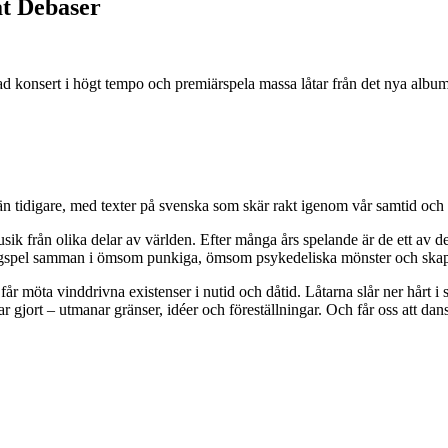
at Debaser
d konsert i högt tempo och premiärspela massa låtar från det nya album
 tidigare, med texter på svenska som skär rakt igenom vår samtid och h
k från olika delar av världen. Efter många års spelande är de ett av d
h dragspel samman i ömsom punkiga, ömsom psykedeliska mönster och skap
h får möta vinddrivna existenser i nutid och dåtid. Låtarna slår ner hårt
 gjort – utmanar gränser, idéer och föreställningar. Och får oss att dan