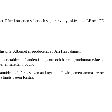
et. Efter konserten säljer och signerar vi nya skivan på LP och CD.
istoria. Albumet är producerat av Jari Haapalainen.
e mer etablerade banden i sin genre och har ett grundmurat rykte som
ar en säregen ljudbild.
 i samtiden och får oss även att knyta an till vårt gemensamma arv och
sa längs vägen förstås.