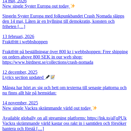
14 maj, 2026
New single Syster Europa out today
Singeln Syster Europa med folkpunkbandet Crash Nomada släpps
den 14 maj. Låten är en hyllning till demokratin, konsten och
friheten […]
13 februari, 2026
Fraktfritt i webbshoppen
Fraktfritt på beställningar över 800 kr i webbshoppen: Free shipping
on orders above 800 SEK in our web shop:
https://www.birdnest.se/collections/crash-nomada
12 december, 2025
Lyrics section updated
Många har hört av sig och bett om texterna till senaste plattorna och
nu finns allt här på hemsidan:
14 november, 2025
New single Vackra skrämmande värld out today
Available globally on all streaming platforms: https://lnk.to/aFqPUk
Vackra skrämmande värld kastar oss rakt in i samtiden och försöker
hantera och förstå […]